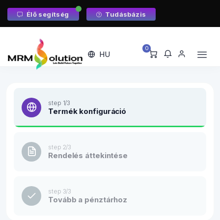
Élő segítség
Tudásbázis
0
HU
step 1/3
Termék konfiguráció
step 2/3
Rendelés áttekintése
step 3/3
Tovább a pénztárhoz