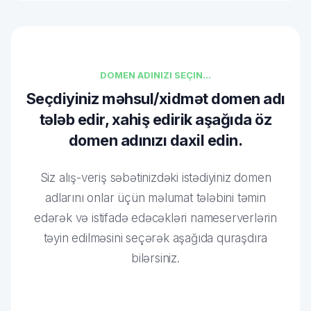
DOMEN ADINIZI SEÇIN...
Seçdiyiniz məhsul/xidmət domen adı
tələb edir, xahiş edirik aşağıda öz
domen adınızı daxil edin.
Siz alış-veriş səbətinizdəki istədiyiniz domen
adlarını onlar üçün məlumat tələbini təmin
edərək və istifadə edəcəkləri nameserverlərin
təyin edilməsini seçərək aşağıda quraşdıra
bilərsiniz.