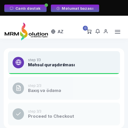
Canlı dəstək
Məlumat bazası
0
AZ
step 1/3
Məhsul quraşdırılması
step 2/3
Baxış və ödəmə
step 3/3
Proceed to Checkout